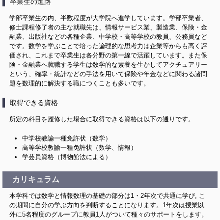
卒業生の進路
学部卒業生の内、半数程度が大学院へ進学しています。学部卒業者、
修士課程修了者の主な就職先は、情報サービス業、製造業、保険・金
融業、出版社などの各種企業、中学校・高等学校の教員、公務員など
です。数学を学ぶことで培った論理的な思考力は企業等からも高く評
価され、これまで卒業生は各分野の第一線で活躍しています。また保
険・金融業へ就職する学生は数学的な素養を生かしてアクチュアリー
という、確率・統計などの手法を用いて保険や年金などに関わる諸問
題を数理的に解決する職につくことも多いです。
取得できる資格
所定の科目を履修した場合に取得できる資格は以下の通りです。
中学校教諭一種免許状（数学）
高等学校教諭一種免許状（数学、情報）
学芸員資格（博物館法による）
カリキュラム
本学科では数学と情報数理の基礎の部分は1・2年次で共通に学び, こ
の期間に自分の学ぶ方向を判断することになります。1年次は授業以
外に5名程度のグループに教員1人がついて種々のサポートをします。