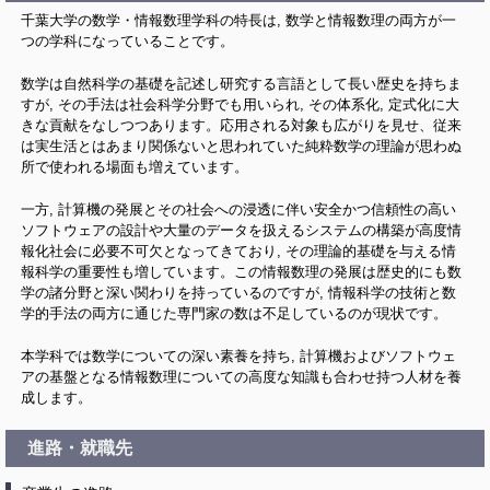
千葉大学の数学・情報数理学科の特長は, 数学と情報数理の両方が一
つの学科になっていることです。
数学は自然科学の基礎を記述し研究する言語として長い歴史を持ちま
すが, その手法は社会科学分野でも用いられ, その体系化, 定式化に大
きな貢献をなしつつあります。応用される対象も広がりを見せ、従来
は実生活とはあまり関係ないと思われていた純粋数学の理論が思わぬ
所で使われる場面も増えています。
一方, 計算機の発展とその社会への浸透に伴い安全かつ信頼性の高い
ソフトウェアの設計や大量のデータを扱えるシステムの構築が高度情
報化社会に必要不可欠となってきており, その理論的基礎を与える情
報科学の重要性も増しています。この情報数理の発展は歴史的にも数
学の諸分野と深い関わりを持っているのですが, 情報科学の技術と数
学的手法の両方に通じた専門家の数は不足しているのが現状です。
本学科では数学についての深い素養を持ち, 計算機およびソフトウェ
アの基盤となる情報数理についての高度な知識も合わせ持つ人材を養
成します。
進路・就職先